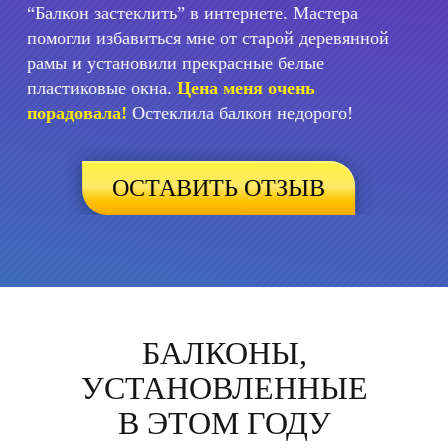
этой задачей справилась фирма -Балкон
застеклить.
Благодарен им за проделанную
работу.
Жена была в шоке и в восторге)
Спасибо!
ОСТАВИТЬ ОТЗЫВ
БАЛКОНЫ,
УСТАНОВЛЕННЫЕ
В ЭТОМ ГОДУ