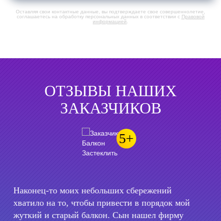
Оставляя свои контактные данные, вы подтверждаете свое совершеннолетие,
соглашаетесь на обработку персональных данных в соответствии с
Правовой
информацией
.
ОТЗЫВЫ НАШИХ
ЗАКАЗЧИКОВ
5+
Отправил жену в отпуск и решил ей сделать
сюрприз-остеклить лоджию. Главными
критериями были недорого, быстро и красиво! С